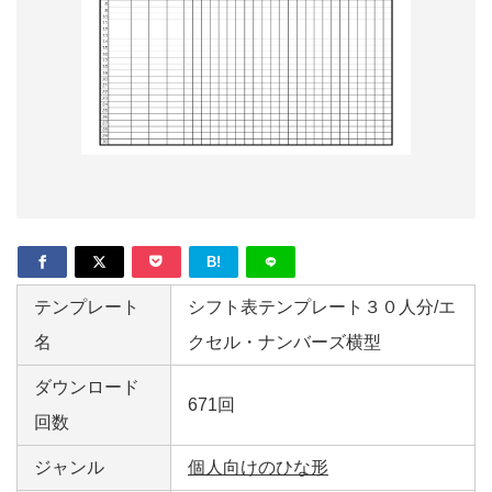
形
ジ
ャ
ー
ナ
ル
B!
テンプレート
シフト表テンプレート３０人分/エ
名
クセル・ナンバーズ横型
ダウンロード
671回
回数
ジャンル
個人向けのひな形