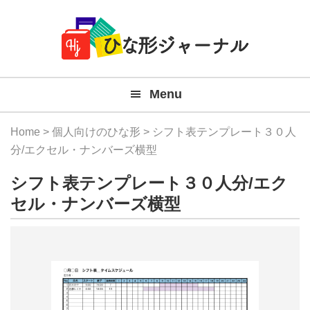
Member
Skip
Skip
Skip
Skip
無
Navigation
to
to
to
to
primary
main
primary
footer
料
navigation
content
sidebar
テ
Menu
ン
プ
Home
>
個人向けのひな形
> シフト表テンプレート３０人
レ
分/エクセル・ナンバーズ横型
ー
シフト表テンプレート３０人分/エク
ト
セル・ナンバーズ横型
(Mac
Windo
『ひ
な