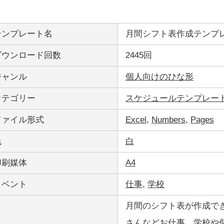
テンプレート名
月間シフト表作成テンプレ
ダウンロード回数
2445回
ジャンル
個人向けのひな形
カテゴリー
スケジュールテンプレー
ファイル形式
Excel
,
Numbers
,
Pages
色
白
印刷媒体
A4
イベント
仕事
,
学校
月間のシフト表が作成で
さんなどお仕事、学校や