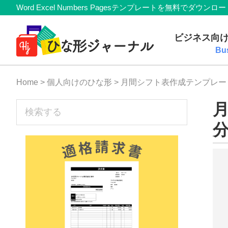
Member
Skip
Skip
Skip
Skip
Word Excel Numbers Pagesテンプレートを無料
Navigation
to
to
to
to
無
primary
main
primary
footer
ビジネス向
navigation
content
sidebar
料
Bu
テ
Home
>
個人向けのひな形
> 月間シフト表作成テンプレー
ン
プ
sidebar
検
索
レ
す
ー
る
ト
(Mac・
Windows)
『ひ