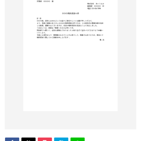
形
ジ
ャ
ー
ナ
ル