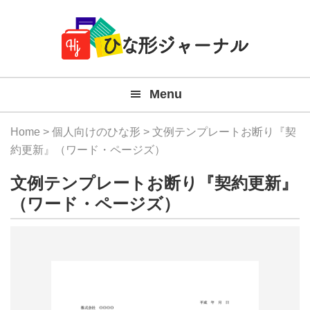
Member
Skip
Skip
Skip
Skip
無
Navigation
to
to
to
to
primary
main
primary
footer
料
navigation
content
sidebar
テ
Menu
ン
プ
Home
>
個人向けのひな形
> 文例テンプレートお断り『契
レ
約更新』（ワード・ページズ）
ー
文例テンプレートお断り『契約更新』
ト
（ワード・ページズ）
(Mac
Windo
『ひ
な