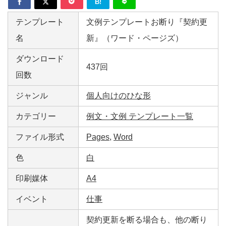
B!
テンプレート
文例テンプレートお断り『契約更
名
新』（ワード・ページズ）
ダウンロード
437回
回数
ジャンル
個人向けのひな形
カテゴリー
例文・文例 テンプレート一覧
ファイル形式
Pages
,
Word
色
白
印刷媒体
A4
イベント
仕事
契約更新を断る場合も、他の断り