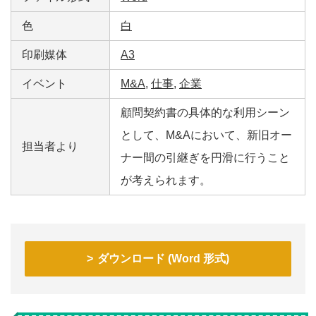
色
白
印刷媒体
A3
イベント
M&A
,
仕事
,
企業
顧問契約書の具体的な利用シーン
として、M&Aにおいて、新旧オー
担当者より
ナー間の引継ぎを円滑に行うこと
が考えられます。
ダウンロード (Word 形式)