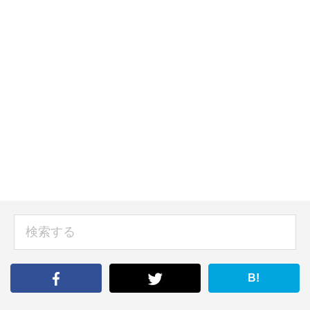
sidebar
検
索
す
る
B!