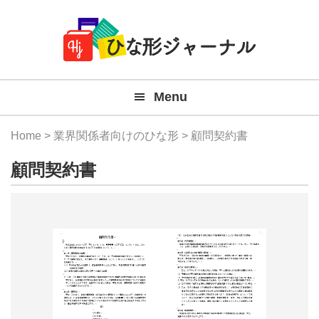
Member
Skip
Skip
Skip
Skip
無
Navigation
to
to
to
to
primary
main
primary
footer
料
navigation
content
sidebar
テ
Menu
ン
プ
Home
>
業界関係者向けのひな形
> 顧問契約書
レ
顧問契約書
ー
ト
(Mac
Windo
『ひ
な