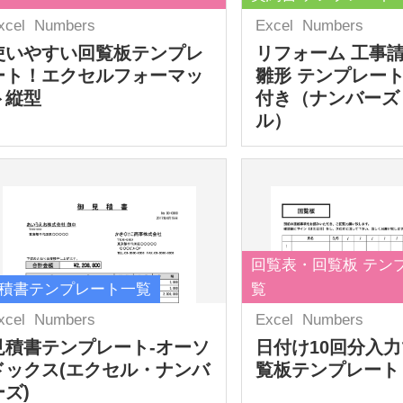
xcel
Numbers
Excel
Numbers
使いやすい回覧板テンプレ
リフォーム 工事
ート！エクセルフォーマッ
雛形 テンプレート
ト縦型
付き（ナンバーズ
ル）
回覧表・回覧板 テン
積書テンプレート一覧
覧
xcel
Numbers
Excel
Numbers
見積書テンプレート-オーソ
日付け10回分入
ドックス(エクセル・ナンバ
覧板テンプレート
ーズ)