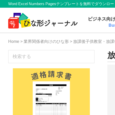
Member
Skip
Skip
Skip
Skip
Word Excel Numbers Pagesテンプレートを無料
Navigation
to
to
to
to
無
primary
main
primary
footer
ビジネス向
navigation
content
sidebar
料
Bu
テ
Home
>
業界関係者向けのひな形
> 放課後子供教室・放
ン
プ
sidebar
検
索
レ
す
ー
る
ト
(Mac・
Windows)
『ひ