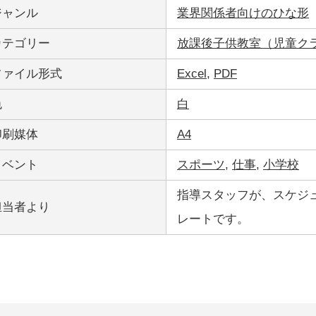
ジャンル
業界関係者向けのひな形
カテゴリー
放課後子供教室（児童ク
ファイル形式
Excel
,
PDF
色
白
印刷媒体
A4
イベント
スポーツ
,
仕事
,
小学校
指導スタッフが、スケジ
担当者より
レートです。