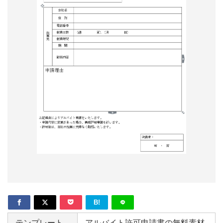
形
ジ
ャ
ー
ナ
ル
B!
テンプレート
アルバイト許可申請書の無料素材