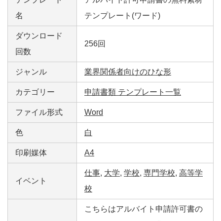
名
テンプレート(ワード)
ダウンロード
256回
回数
ジャンル
業界関係者向けのひな形
カテゴリー
申請書類 テンプレート一覧
ファイル形式
Word
色
白
印刷媒体
A4
仕事
,
大学
,
学校
,
専門学校
,
高等学
イベント
校
こちらはアルバイト申請許可書の