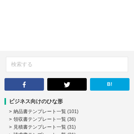
sidebar
検
索
す
る
B!
ビジネス向けのひな形
納品書テンプレート一覧
(101)
領収書テンプレート一覧
(36)
見積書テンプレート一覧
(31)