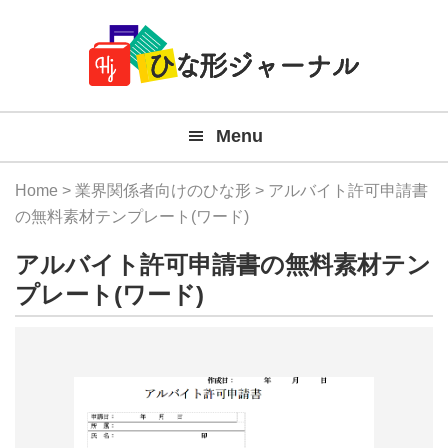
Member
Skip
Skip
Skip
Skip
無
Navigation
to
to
to
to
primary
main
primary
footer
料
navigation
content
sidebar
テ
Menu
ン
プ
Home
>
業界関係者向けのひな形
> アルバイト許可申請書
レ
の無料素材テンプレート(ワード)
ー
アルバイト許可申請書の無料素材テン
ト
プレート(ワード)
(Mac
Windo
『ひ
な