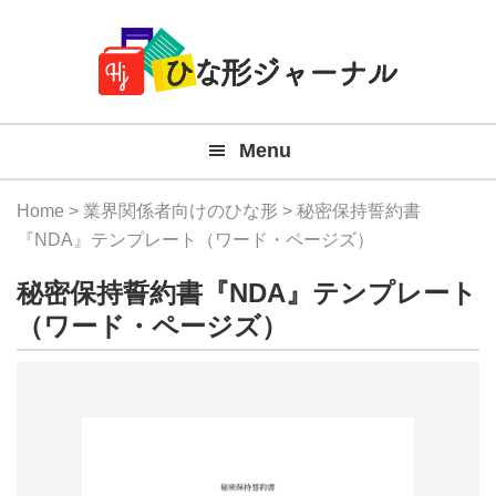
Member
Skip
Skip
Skip
Skip
無
Navigation
to
to
to
to
primary
main
primary
footer
料
navigation
content
sidebar
テ
Menu
ン
プ
Home
>
業界関係者向けのひな形
> 秘密保持誓約書
レ
『NDA』テンプレート（ワード・ページズ）
ー
秘密保持誓約書『NDA』テンプレート
ト
（ワード・ページズ）
(Mac
Windo
『ひ
な