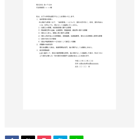
形
ジ
ャ
ー
ナ
ル