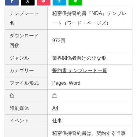
B!
テンプレート
秘密保持誓約書『NDA』テンプレ
名
ート（ワード・ページズ）
ダウンロード
973回
回数
ジャンル
業界関係者向けのひな形
カテゴリー
誓約書 テンプレート一覧
ファイル形式
Pages
,
Word
色
白
印刷媒体
A4
イベント
仕事
秘密保持誓約書は、契約する当事