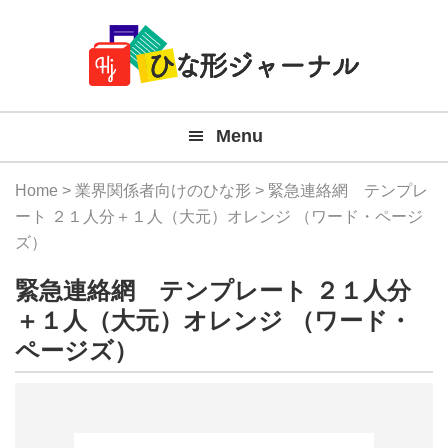
Member
Skip
Skip
Skip
Skip
無
Navigation
to
to
to
to
primary
main
primary
footer
料
navigation
content
sidebar
テ
Menu
ン
プ
Home
>
業界関係者向けのひな形
> 緊急連絡網 テンプレ
レ
ート ２１人分＋１人（大元）オレンジ （ワード・ページ
ズ）
ー
緊急連絡網 テンプレート ２１人分
ト
＋１人（大元）オレンジ （ワード・
(Mac
ページズ）
Windo
『ひ
な