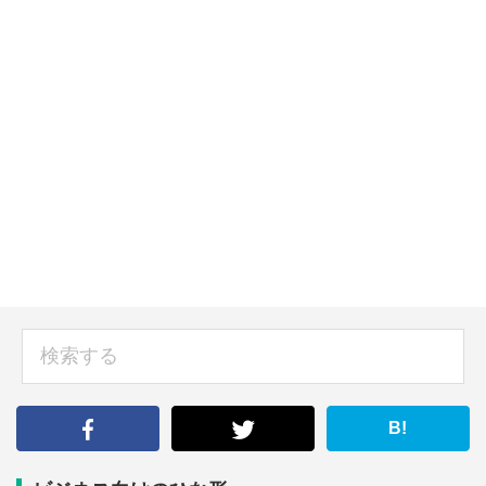
sidebar
検
索
す
る
B!