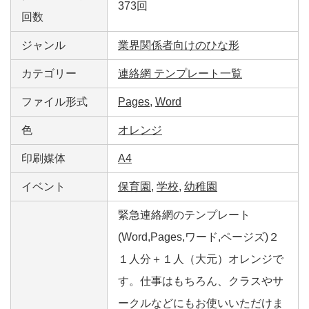
373回
回数
ジャンル
業界関係者向けのひな形
カテゴリー
連絡網 テンプレート一覧
ファイル形式
Pages
,
Word
色
オレンジ
印刷媒体
A4
イベント
保育園
,
学校
,
幼稚園
緊急連絡網のテンプレート
(Word,Pages,ワード,ページズ)２
１人分＋１人（大元）オレンジで
す。仕事はもちろん、クラスやサ
ークルなどにもお使いいただけま