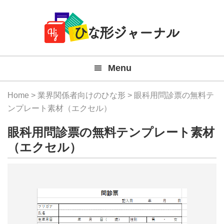
Member
Skip
Skip
Skip
Skip
無
Navigation
to
to
to
to
primary
main
primary
footer
料
navigation
content
sidebar
テ
Menu
ン
プ
Home
>
業界関係者向けのひな形
> 眼科用問診票の無料テ
レ
ンプレート素材（エクセル）
ー
眼科用問診票の無料テンプレート素材
ト
（エクセル）
(Mac
Windo
『ひ
な