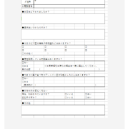
形
ジ
ャ
ー
ナ
ル