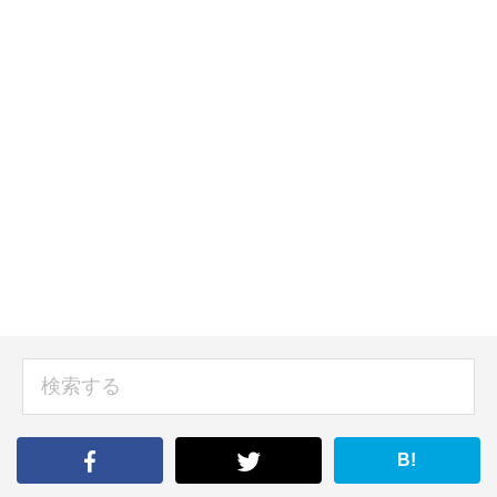
sidebar
検
索
す
る
B!