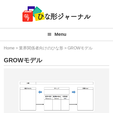
Member
Skip
Skip
Skip
Skip
無
Navigation
to
to
to
to
primary
main
primary
footer
料
navigation
content
sidebar
テ
Menu
ン
プ
Home
>
業界関係者向けのひな形
> GROWモデル
レ
GROWモデル
ー
ト
(Mac
Windo
『ひ
な