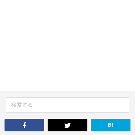
sidebar
検
索
す
る
B!