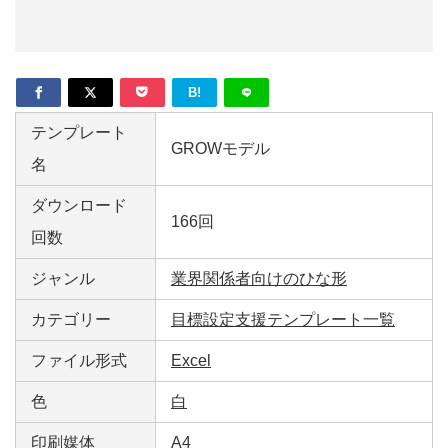
形
ジ
ャ
B!
ー
テンプレート
GROWモデル
ナ
名
ル
ダウンロード
166回
回数
ジャンル
業界関係者向けのひな形
カテゴリー
目標設定支援テンプレート一覧
ファイル形式
Excel
色
白
印刷媒体
A4