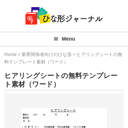
Member
Skip
Skip
Skip
Skip
無
Navigation
to
to
to
to
primary
main
primary
footer
料
navigation
content
sidebar
テ
Menu
ン
プ
Home
>
業界関係者向けのひな形
> ヒアリングシートの無
レ
料テンプレート素材（ワード）
ー
ヒアリングシートの無料テンプレー
ト
ト素材（ワード）
(Mac
Windo
『ひ
な