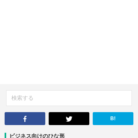
sidebar
検
索
す
る
B!
ビジネス向けのひな形