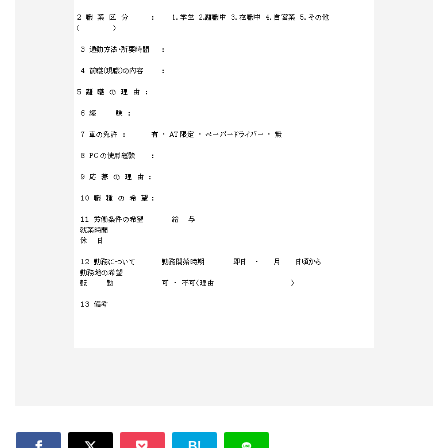
形
ジ
ャ
ー
ナ
ル
B!