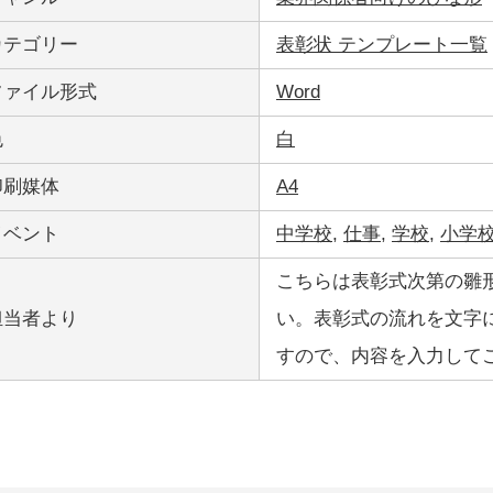
カテゴリー
表彰状 テンプレート一覧
ファイル形式
Word
色
白
印刷媒体
A4
イベント
中学校
,
仕事
,
学校
,
小学
こちらは表彰式次第の雛
担当者より
い。表彰式の流れを文字
すので、内容を入力して