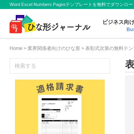
Member
Skip
Skip
Skip
Skip
Word Excel Numbers Pagesテンプレートを無料
Navigation
to
to
to
to
無
primary
main
primary
footer
ビジネス向
navigation
content
sidebar
料
Bu
テ
Home
>
業界関係者向けのひな形
> 表彰式次第の無料テ
ン
プ
sidebar
検
索
レ
す
ー
る
ト
(Mac・
Windows)
『ひ