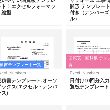
使いやすい回覧板テンプレ
リフォーム 工事
ート！エクセルフォーマッ
雛形 テンプレート
ト縦型
付き（ナンバーズ
ル）
回覧表・回覧板 テン
積書テンプレート一覧
覧
xcel
Numbers
Excel
Numbers
見積書テンプレート-オーソ
日付け10回分入
ドックス(エクセル・ナンバ
覧板テンプレート
ーズ)