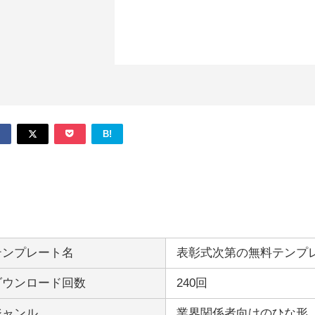
B!
テンプレート名
表彰式次第の無料テンプ
ダウンロード回数
240回
ジャンル
業界関係者向けのひな形