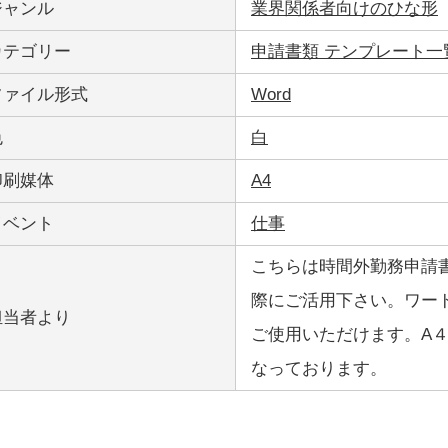
ジャンル
業界関係者向けのひな形
カテゴリー
申請書類 テンプレート一
ファイル形式
Word
色
白
印刷媒体
A4
イベント
仕事
こちらは時間外勤務申請
際にご活用下さい。ワー
担当者より
ご使用いただけます。A
なっております。