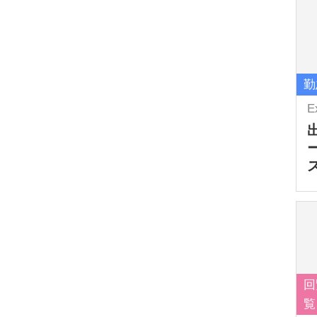
勤
E
回
覧