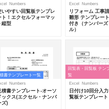
xcel
Numbers
Excel
Numbers
使いやすい回覧板テンプレ
リフォーム 工事
ート！エクセルフォーマッ
雛形 テンプレート
ト縦型
付き（ナンバーズ
ル）
回覧表・回覧板 テン
積書テンプレート一覧
覧
xcel
Numbers
Excel
Numbers
見積書テンプレート-オーソ
日付け10回分入
ドックス(エクセル・ナンバ
覧板テンプレート
ーズ)