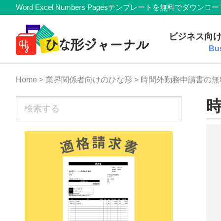
Member
Skip
Skip
Skip
Skip
Word Excel Numbers Pagesテンプレートを無料
Navigation
to
to
to
to
無
primary
main
primary
footer
ビジネス向
navigation
content
sidebar
料
Bu
テ
Home
>
業界関係者向けのひな形
> 時間外勤務申請書の
ン
プ
sidebar
検
索
レ
す
ー
る
ト
(Mac・
Windows)
『ひ