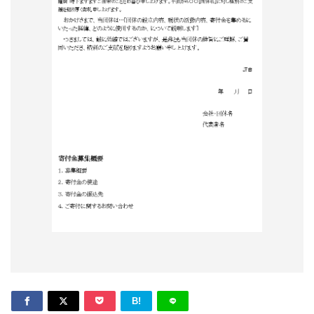
形
ジ
ャ
ー
ナ
ル
B!