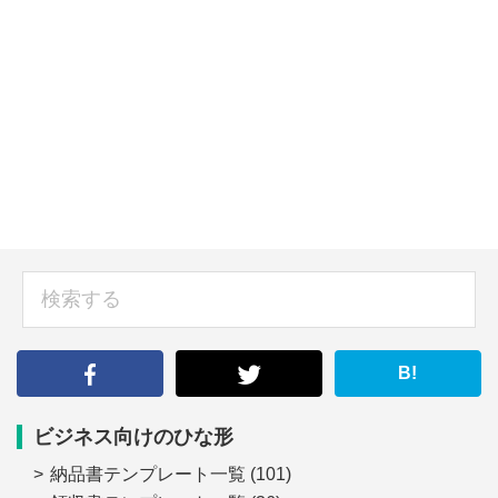
sidebar
検
索
す
る
B!
ビジネス向けのひな形
納品書テンプレート一覧
(101)