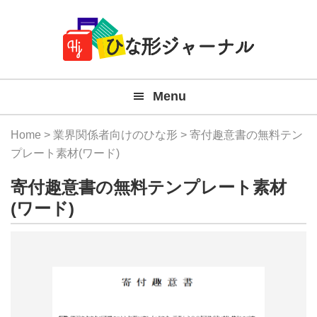
Member
Skip
Skip
Skip
Skip
無
Navigation
to
to
to
to
primary
main
primary
footer
料
navigation
content
sidebar
テ
Menu
ン
プ
Home
>
業界関係者向けのひな形
> 寄付趣意書の無料テン
レ
プレート素材(ワード)
ー
寄付趣意書の無料テンプレート素材
ト
(ワード)
(Mac
Windo
『ひ
な