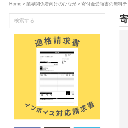
な
Home
>
業界関係者向けのひな形
> 寄付金受領書の無料
形
sidebar
検
ジ
索
す
ャ
る
ー
ナ
ル』