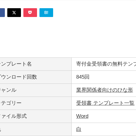
B!
テンプレート名
寄付金受領書の無料テン
ダウンロード回数
845回
ジャンル
業界関係者向けのひな形
カテゴリー
受領書 テンプレート一覧
ファイル形式
Word
色
白