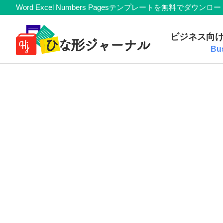
Member
Skip
Skip
Skip
Skip
Word Excel Numbers Pagesテンプレートを無料
Navigation
to
to
to
to
無
primary
main
primary
footer
ビジネス向
navigation
content
sidebar
料
Bu
テ
ン
プ
レ
ー
ト
(Mac・
Windows)
『ひ