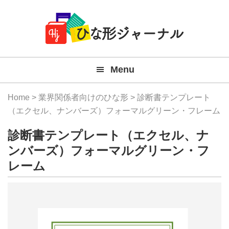
Member
Skip
Skip
Skip
Skip
無
Navigation
to
to
to
to
primary
main
primary
footer
料
navigation
content
sidebar
テ
Menu
ン
プ
Home
>
業界関係者向けのひな形
> 診断書テンプレート
レ
（エクセル、ナンバーズ）フォーマルグリーン・フレーム
ー
診断書テンプレート（エクセル、ナ
ト
ンバーズ）フォーマルグリーン・フ
レーム
(Mac
Windo
『ひ
な