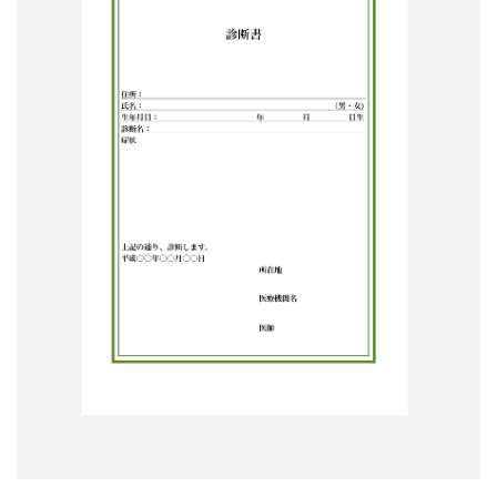
形
ジ
ャ
ー
ナ
ル