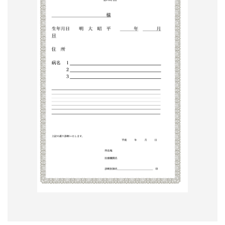
形
ジ
ャ
ー
ナ
ル