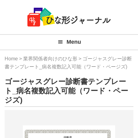
Member
Skip
Skip
Skip
Skip
無
Navigation
to
to
to
to
primary
main
primary
footer
料
navigation
content
sidebar
テ
Menu
ン
プ
Home
>
業界関係者向けのひな形
> ゴージャスグレー診断
レ
書テンプレート_病名複数記入可能（ワード・ページズ)
ー
ゴージャスグレー診断書テンプレー
ト
ト_病名複数記入可能（ワード・ペー
ジズ)
(Mac
Windo
『ひ
な