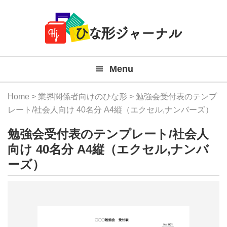
Member
Skip
Skip
Skip
Skip
無
Navigation
to
to
to
to
primary
main
primary
footer
料
navigation
content
sidebar
テ
Menu
ン
プ
Home
>
業界関係者向けのひな形
> 勉強会受付表のテンプ
レ
レート/社会人向け 40名分 A4縦（エクセル,ナンバーズ）
ー
勉強会受付表のテンプレート/社会人
ト
向け 40名分 A4縦（エクセル,ナンバ
ーズ）
(Mac
Windo
『ひ
な