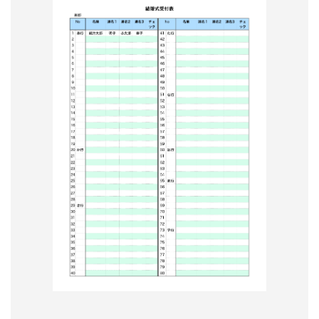
形
ジ
ャ
ー
ナ
ル