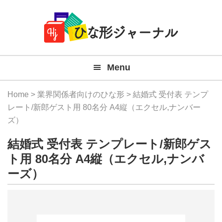
Member
Skip
Skip
Skip
Skip
無
Navigation
to
to
to
to
primary
main
primary
footer
料
navigation
content
sidebar
テ
Menu
ン
プ
Home
>
業界関係者向けのひな形
> 結婚式 受付表 テンプ
レ
レート/新郎ゲスト用 80名分 A4縦（エクセル,ナンバー
ズ）
ー
結婚式 受付表 テンプレート/新郎ゲス
ト
ト用 80名分 A4縦（エクセル,ナンバ
(Mac
ーズ）
Windo
『ひ
な