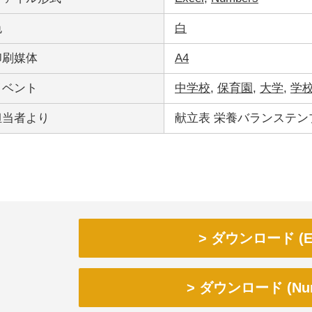
色
白
印刷媒体
A4
イベント
中学校
,
保育園
,
大学
,
学
担当者より
献立表 栄養バランステン
ダウンロード (Ex
ダウンロード (Num