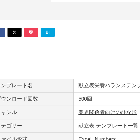
B!
テンプレート名
献立表栄養バランステン
ダウンロード回数
500回
ジャンル
業界関係者向けのひな形
カテゴリー
献立表 テンプレート一覧
ファイル形式
Excel
,
Numbers