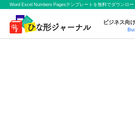
Member
Skip
Skip
Skip
Skip
Word Excel Numbers Pagesテンプレートを無料
Navigation
to
to
to
to
無
primary
main
primary
footer
ビジネス向
navigation
content
sidebar
料
Bu
テ
ン
プ
レ
ー
ト
(Mac・
Windows)
『ひ