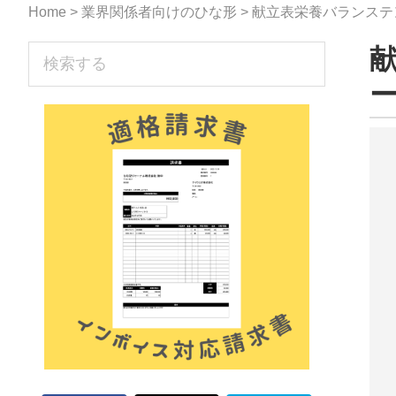
な
Home
>
業界関係者向けのひな形
> 献立表栄養バランス
形
sidebar
検
ジ
索
す
ャ
る
ー
ナ
ル』