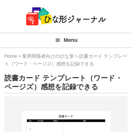
Member
Skip
Skip
Skip
Skip
無
Navigation
to
to
to
to
primary
main
primary
footer
料
navigation
content
sidebar
テ
Menu
ン
プ
Home
>
業界関係者向けのひな形
> 読書カード テンプレー
レ
ト（ワード・ページズ）感想を記録できる
ー
読書カード テンプレート（ワード・
ト
ページズ）感想を記録できる
(Mac
Windo
『ひ
な