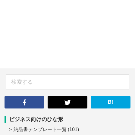
sidebar
検
索
す
る
B!
ビジネス向けのひな形
納品書テンプレート一覧
(101)