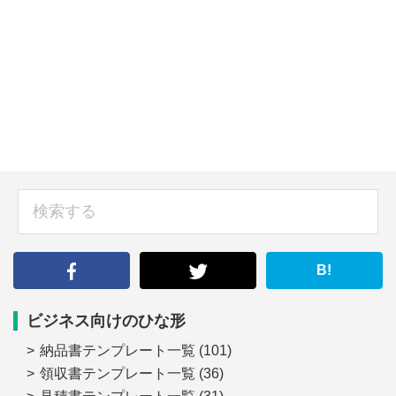
sidebar
検
索
す
る
B!
ビジネス向けのひな形
納品書テンプレート一覧
(101)
領収書テンプレート一覧
(36)