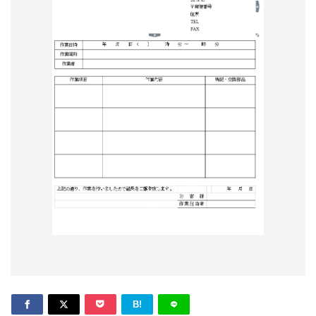
形
ジ
ャ
ー
ナ
ル
B!