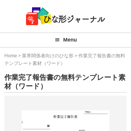
Member
Skip
Skip
Skip
Skip
無
Navigation
to
to
to
to
primary
main
primary
footer
料
navigation
content
sidebar
テ
Menu
ン
プ
Home
>
業界関係者向けのひな形
> 作業完了報告書の無料
レ
テンプレート素材（ワード）
ー
作業完了報告書の無料テンプレート素
ト
材（ワード）
(Mac
Windo
『ひ
な