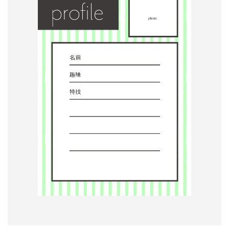
形
ジ
ャ
ー
ナ
ル