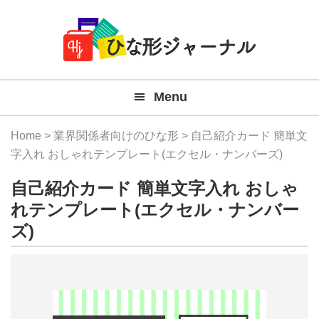
Member
Skip
Skip
Skip
Skip
無
Navigation
to
to
to
to
primary
main
primary
footer
料
navigation
content
sidebar
テ
Menu
ン
プ
Home
>
業界関係者向けのひな形
> 自己紹介カード 簡単文
レ
字入れ おしゃれテンプレート(エクセル・ナンバーズ)
ー
自己紹介カード 簡単文字入れ おしゃ
ト
れテンプレート(エクセル・ナンバー
ズ)
(Mac
Windo
『ひ
な