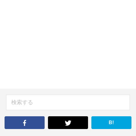
sidebar
検
索
す
る
B!