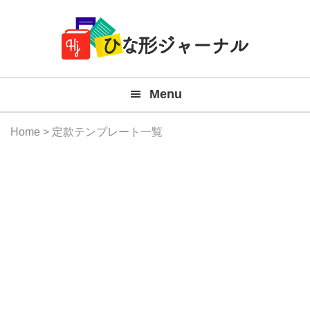
Member
Skip
Skip
Skip
Skip
無
Navigation
to
to
to
to
primary
main
primary
footer
料
navigation
content
sidebar
テ
Menu
ン
プ
Home
> 定款テンプレート一覧
レ
ー
ト
(Mac
Windo
『ひ
な