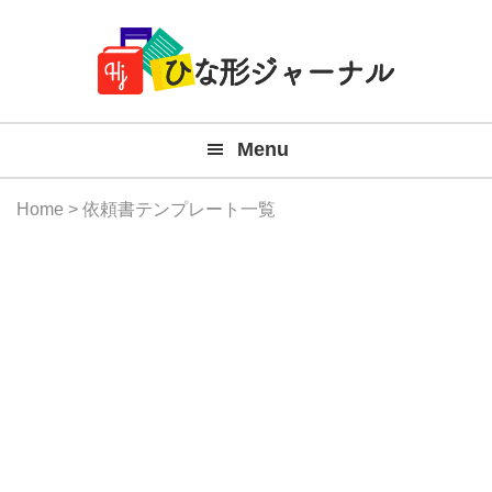
Member
Skip
Skip
Skip
Skip
無
Navigation
to
to
to
to
primary
main
primary
footer
料
navigation
content
sidebar
テ
Menu
ン
プ
Home
> 依頼書テンプレート一覧
レ
ー
ト
(Mac
Windo
『ひ
な