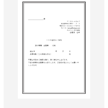
形
ジ
ャ
ー
ナ
ル