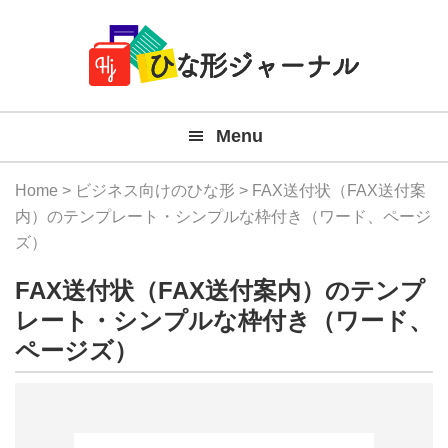
Member
Skip
Skip
Skip
Skip
無
Navigation
to
to
to
to
primary
main
primary
footer
料
navigation
content
sidebar
テ
Menu
ン
プ
Home
>
ビジネス向けのひな形
> FAX送付状（FAX送付案
レ
内）のテンプレート・シンプルな枠付き（ワード、ページ
ズ）
ー
FAX送付状（FAX送付案内）のテンプ
ト
レート・シンプルな枠付き（ワード、
(Mac
ページズ）
Windo
『ひ
な