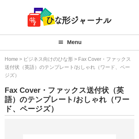
Member
Skip
Skip
Skip
Skip
無
Navigation
to
to
to
to
primary
main
primary
footer
料
navigation
content
sidebar
テ
Menu
ン
プ
Home
>
ビジネス向けのひな形
> Fax Cover・ファックス
レ
送付状（英語）のテンプレート/おしゃれ（ワード、ペー
ジズ）
ー
Fax Cover・ファックス送付状（英
ト
語）のテンプレート/おしゃれ（ワー
(Mac
ド、ページズ）
Windo
『ひ
な