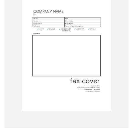
形
ジ
ャ
ー
ナ
ル