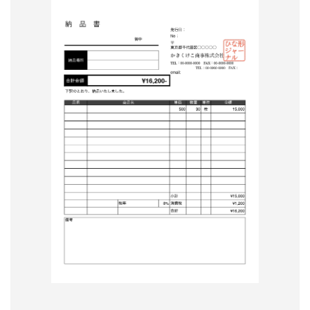
形
ジ
ャ
ー
ナ
ル