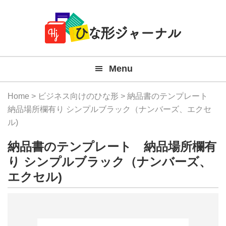
Member
Skip
Skip
Skip
Skip
無
Navigation
to
to
to
to
primary
main
primary
footer
料
navigation
content
sidebar
テ
Menu
ン
プ
Home
>
ビジネス向けのひな形
> 納品書のテンプレート
レ
納品場所欄有り シンプルブラック（ナンバーズ、エクセ
ル)
ー
納品書のテンプレート 納品場所欄有
ト
り シンプルブラック（ナンバーズ、
(Mac
エクセル)
Windo
『ひ
な