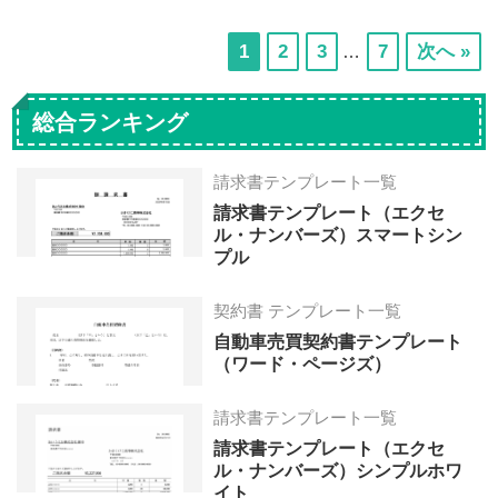
Interim
次
次
次
次
1
2
3
7
次へ »
…
pages
の
の
の
の
omitted
ペ
ペ
ペ
ペ
総合ランキング
ー
ー
ー
ー
ジ
ジ
ジ
ジ
請求書テンプレート一覧
へ
へ
へ
へ
請求書テンプレート（エクセ
ル・ナンバーズ）スマートシン
プル
契約書 テンプレート一覧
自動車売買契約書テンプレート
（ワード・ページズ）
請求書テンプレート一覧
請求書テンプレート（エクセ
ル・ナンバーズ）シンプルホワ
イト