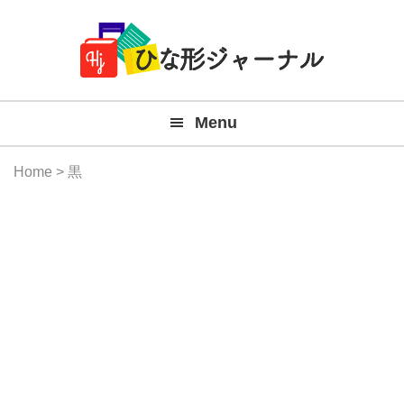
Member
Skip
Skip
Skip
Skip
無
Navigation
to
to
to
to
primary
main
primary
footer
料
navigation
content
sidebar
テ
Menu
ン
プ
Home
> 黒
レ
ー
ト
(Mac
Windo
『ひ
な