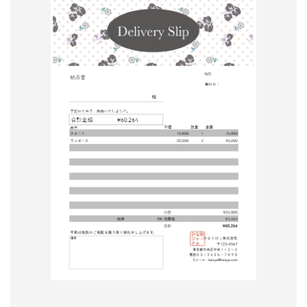
形
ジ
ャ
ー
ナ
ル