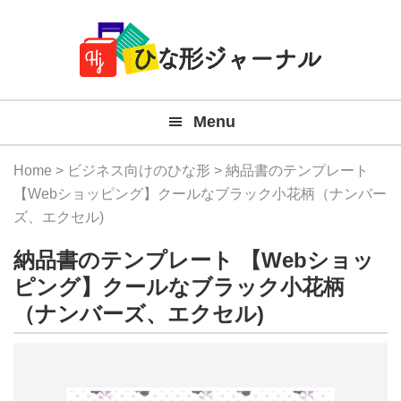
Member
Skip
Skip
Skip
Skip
無
Navigation
to
to
to
to
primary
main
primary
footer
料
navigation
content
sidebar
テ
Menu
ン
プ
Home
>
ビジネス向けのひな形
> 納品書のテンプレート
レ
【Webショッピング】クールなブラック小花柄（ナンバー
ズ、エクセル)
ー
納品書のテンプレート 【Webショッ
ト
ピング】クールなブラック小花柄
(Mac
（ナンバーズ、エクセル)
Windo
『ひ
な