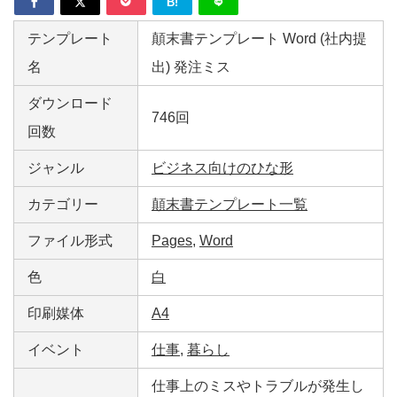
B!
テンプレート
顛末書テンプレート Word (社内提
名
出) 発注ミス
ダウンロード
746回
回数
ジャンル
ビジネス向けのひな形
カテゴリー
顛末書テンプレート一覧
ファイル形式
Pages
,
Word
色
白
印刷媒体
A4
イベント
仕事
,
暮らし
仕事上のミスやトラブルが発生し