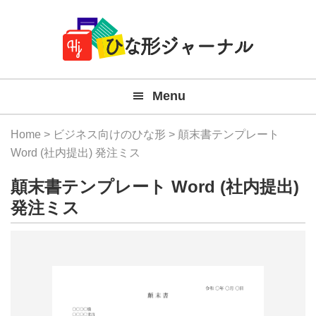
Member
Skip
Skip
Skip
Skip
無
Navigation
to
to
to
to
primary
main
primary
footer
料
navigation
content
sidebar
テ
Menu
ン
プ
Home
>
ビジネス向けのひな形
> 顛末書テンプレート
レ
Word (社内提出) 発注ミス
ー
顛末書テンプレート Word (社内提出)
ト
発注ミス
(Mac
Windo
『ひ
な