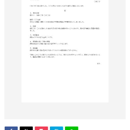
形
ジ
ャ
ー
ナ
ル