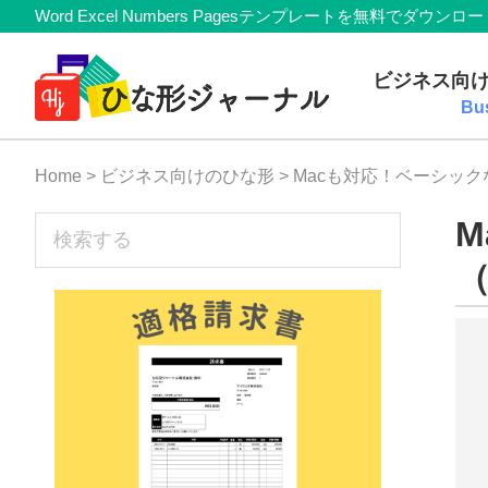
Member
Skip
Skip
Skip
Skip
Word Excel Numbers Pagesテンプレートを無料
Navigation
to
to
to
to
無
primary
main
primary
footer
ビジネス向
navigation
content
sidebar
料
Bu
テ
Home
>
ビジネス向けのひな形
> Macも対応！ベーシッ
ン
プ
sidebar
検
索
レ
す
ー
る
ト
(Mac・
Windows)
『ひ