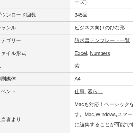
ーズ）
ダウンロード回数
345回
ジャンル
ビジネス向けのひな形
カテゴリー
請求書テンプレート一覧
ファイル形式
Excel
,
Numbers
色
紫
印刷媒体
A4
イベント
仕事
,
暮らし
Macも対応！ベーシックな請
す。Mac,Windows
担当者より
に編集することが可能で