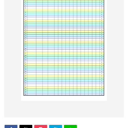
形
ジ
ャ
ー
ナ
ル