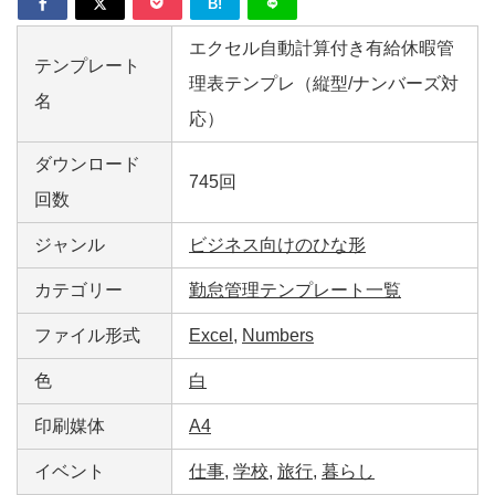
B!
エクセル自動計算付き有給休暇管
テンプレート
理表テンプレ（縦型/ナンバーズ対
名
応）
ダウンロード
745回
回数
ジャンル
ビジネス向けのひな形
カテゴリー
勤怠管理テンプレート一覧
ファイル形式
Excel
,
Numbers
色
白
印刷媒体
A4
イベント
仕事
,
学校
,
旅行
,
暮らし