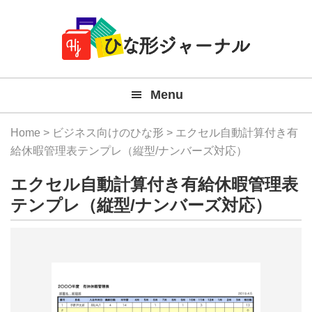
Member
Skip
Skip
Skip
Skip
無
Navigation
to
to
to
to
primary
main
primary
footer
料
navigation
content
sidebar
テ
Menu
ン
プ
Home
>
ビジネス向けのひな形
> エクセル自動計算付き有
レ
給休暇管理表テンプレ（縦型/ナンバーズ対応）
ー
エクセル自動計算付き有給休暇管理表
ト
テンプレ（縦型/ナンバーズ対応）
(Mac
Windo
『ひ
な