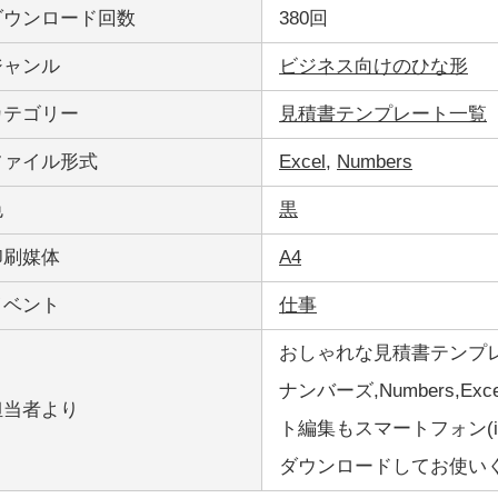
ダウンロード回数
380回
ジャンル
ビジネス向けのひな形
カテゴリー
見積書テンプレート一覧
ファイル形式
Excel
,
Numbers
色
黒
印刷媒体
A4
イベント
仕事
おしゃれな見積書テンプレ
ナンバーズ,Numbers,E
担当者より
ト編集もスマートフォン(ip
ダウンロードしてお使い