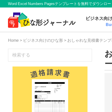
Member
Skip
Skip
Skip
Skip
Word Excel Numbers Pagesテンプレートを無料
Navigation
to
to
to
to
無
primary
main
primary
footer
ビジネス向
navigation
content
sidebar
料
Bu
テ
Home
>
ビジネス向けのひな形
> おしゃれな見積書テンプ
ン
プ
sidebar
検
索
レ
ー
す
ー
る
ト
(Mac・
Windows)
『ひ