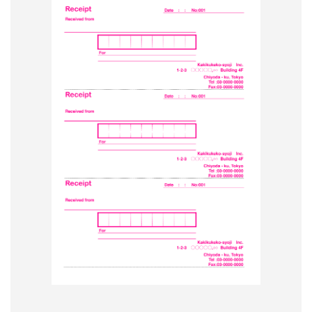
形
ジ
ャ
ー
ナ
ル