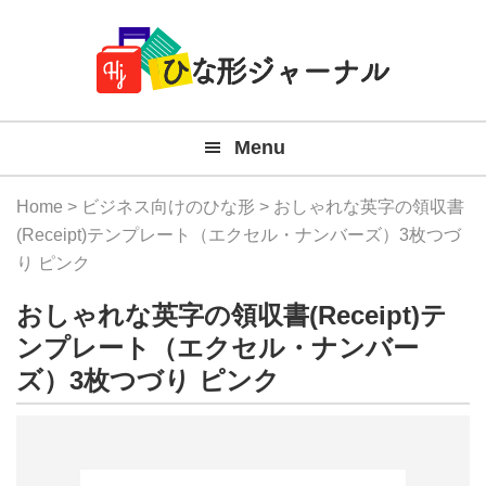
Member
Skip
Skip
Skip
Skip
無
Navigation
to
to
to
to
primary
main
primary
footer
料
navigation
content
sidebar
テ
Menu
ン
プ
Home
>
ビジネス向けのひな形
> おしゃれな英字の領収書
レ
(Receipt)テンプレート（エクセル・ナンバーズ）3枚つづ
り ピンク
ー
おしゃれな英字の領収書(Receipt)テ
ト
ンプレート（エクセル・ナンバー
(Mac
ズ）3枚つづり ピンク
Windo
『ひ
な