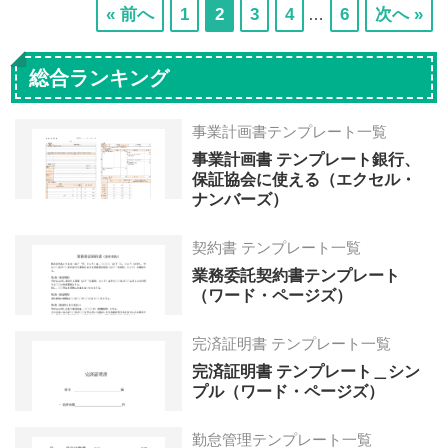
Interim
次
次
次
次
次
« 前へ
1
2
3
4
6
次へ »
…
pages
の
の
の
の
の
omitted
ペ
ペ
ペ
ペ
ペ
総合ランキング
ー
ー
ー
ー
ー
ジ
ジ
ジ
ジ
ジ
事業計画書テンプレート一覧
へ
へ
へ
へ
へ
事業計画書 テンプレート銀行、
保証協会に使える（エクセル・
ナンバーズ）
契約書 テンプレート一覧
業務委託契約書テンプレート
（ワード・ページズ）
完済証明書 テンプレート一覧
完済証明書 テンプレート＿シン
プル（ワード・ページズ）
勤怠管理テンプレート一覧