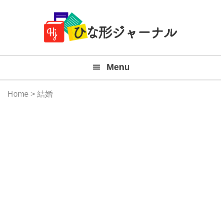
Member
Skip
Skip
Skip
Skip
無
Navigation
to
to
to
to
primary
main
primary
footer
料
navigation
content
sidebar
テ
Menu
ン
プ
Home
> 結婚
レ
ー
ト
(Mac
Windo
『ひ
な