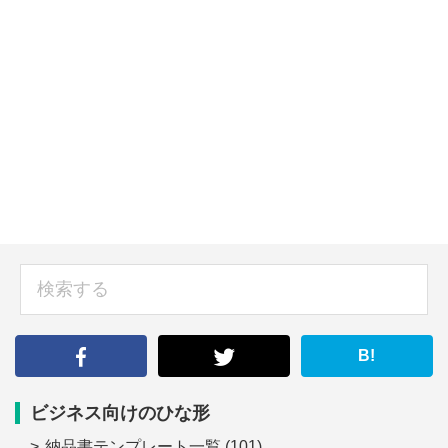
sidebar
検
索
す
る
B!
ビジネス向けのひな形
納品書テンプレート一覧
(101)