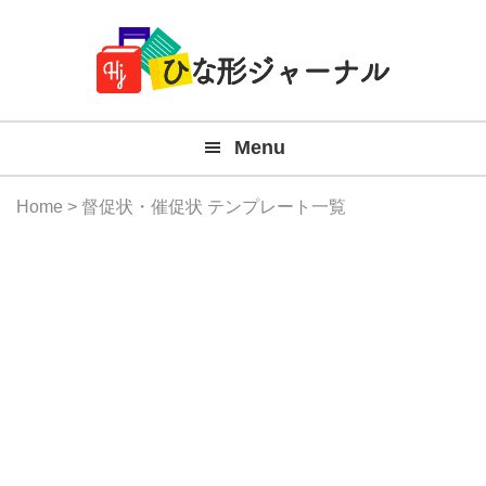
Member
Skip
Skip
Skip
Skip
無
Navigation
to
to
to
to
primary
main
primary
footer
料
navigation
content
sidebar
テ
Menu
ン
プ
Home
> 督促状・催促状 テンプレート一覧
レ
ー
ト
(Mac
Windo
『ひ
な