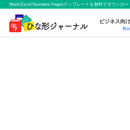
Member
Skip
Skip
Skip
Skip
Word Excel Numbers Pagesテンプレートを無料
Navigation
to
to
to
to
無
primary
main
primary
footer
ビジネス向
navigation
content
sidebar
料
Bu
テ
ン
プ
レ
ー
ト
(Mac・
Windows)
『ひ