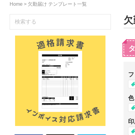
な
Home
> 欠勤届け テンプレート一覧
形
sidebar
欠
検
ジ
索
す
ャ
る
ー
ナ
ル』
フ
色
印