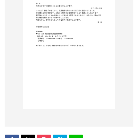
形
ジ
ャ
ー
ナ
ル