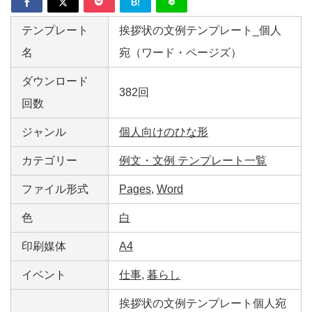
B!
テンプレート
挨拶状の文例テンプレート_個人
名
宛（ワード・ページズ）
ダウンロード
382回
回数
ジャンル
個人向けのひな形
カテゴリー
例文・文例 テンプレート一覧
ファイル形式
Pages
,
Word
色
白
印刷媒体
A4
イベント
仕事
,
暮らし
挨拶状の文例テンプレート個人宛