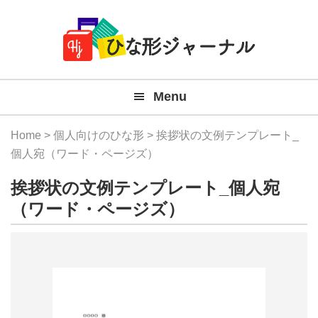
Member
Skip
Skip
Skip
Skip
無
Navigation
to
to
to
to
primary
main
primary
footer
料
navigation
content
sidebar
テ
Menu
ン
プ
Home
>
個人向けのひな形
> 挨拶状の文例テンプレート_
レ
個人宛（ワード・ページズ）
ー
挨拶状の文例テンプレート_個人宛
ト
（ワード・ページズ）
(Mac
Windo
『ひ
な