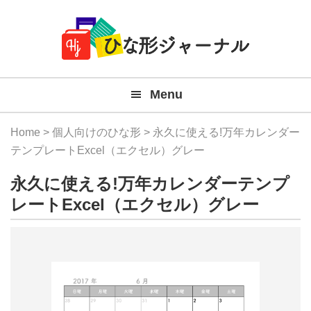
Member
Skip
Skip
Skip
Skip
無
Navigation
to
to
to
to
primary
main
primary
footer
料
navigation
content
sidebar
テ
Menu
ン
プ
Home
>
個人向けのひな形
> 永久に使える!万年カレンダー
レ
テンプレートExcel（エクセル）グレー
ー
永久に使える!万年カレンダーテンプ
ト
レートExcel（エクセル）グレー
(Mac
Windo
『ひ
な