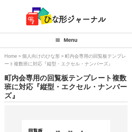
Member
Skip
Skip
Skip
Skip
無
Navigation
to
to
to
to
primary
main
primary
footer
料
navigation
content
sidebar
テ
Menu
ン
プ
Home
>
個人向けのひな形
> 町内会専用の回覧板テンプレ
レ
ート複数班に対応『縦型・エクセル・ナンバーズ』
ー
町内会専用の回覧板テンプレート複数
ト
班に対応『縦型・エクセル・ナンバー
ズ』
(Mac
Windo
『ひ
な