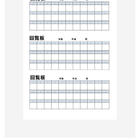
形
ジ
ャ
ー
ナ
ル