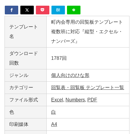
B!
町内会専用の回覧板テンプレート
テンプレート
複数班に対応『縦型・エクセル・
名
ナンバーズ』
ダウンロード
1787回
回数
ジャンル
個人向けのひな形
カテゴリー
回覧表・回覧板 テンプレート一覧
ファイル形式
Excel
,
Numbers
,
PDF
色
白
印刷媒体
A4