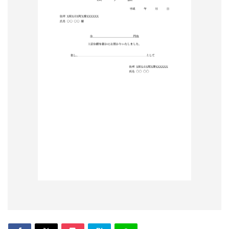
形
ジ
ャ
ー
ナ
ル