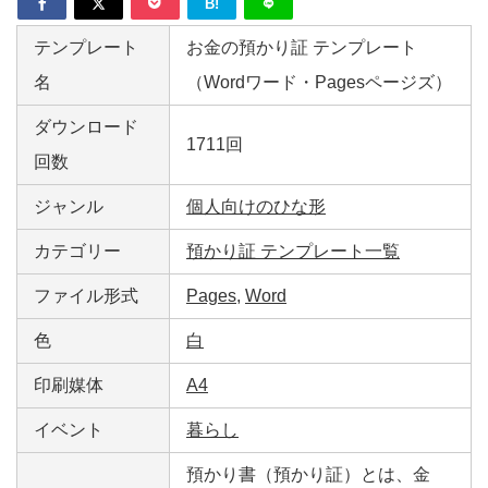
B!
テンプレート
お金の預かり証 テンプレート
名
（Wordワード・Pagesページズ）
ダウンロード
1711回
回数
ジャンル
個人向けのひな形
カテゴリー
預かり証 テンプレート一覧
ファイル形式
Pages
,
Word
色
白
印刷媒体
A4
イベント
暮らし
預かり書（預かり証）とは、金