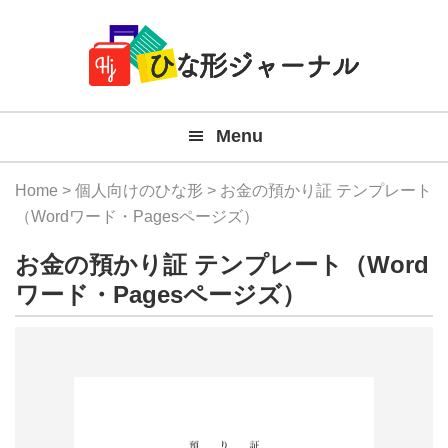
Member
Skip
Skip
Skip
Skip
無
Navigation
to
to
to
to
primary
main
primary
footer
料
navigation
content
sidebar
テ
Menu
ン
プ
Home
>
個人向けのひな形
> お金の預かり証 テンプレート
レ
（Wordワード・Pagesページズ）
ー
お金の預かり証 テンプレート（Word
ト
ワード・Pagesページズ）
(Mac
Windo
『ひ
な