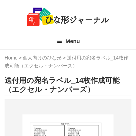
Member
Skip
Skip
Skip
Skip
無
Navigation
to
to
to
to
primary
main
primary
footer
料
navigation
content
sidebar
テ
Menu
ン
プ
Home
>
個人向けのひな形
> 送付用の宛名ラベル_14枚作
レ
成可能（エクセル・ナンバーズ）
ー
送付用の宛名ラベル_14枚作成可能
ト
（エクセル・ナンバーズ）
(Mac
Windo
『ひ
な