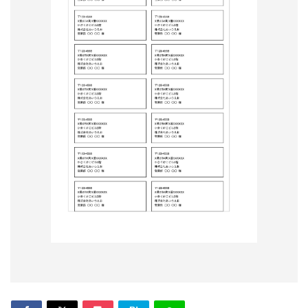
形
ジ
ャ
ー
ナ
ル