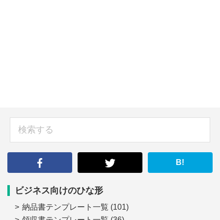
sidebar
検
索
す
る
B!
ビジネス向けのひな形
納品書テンプレート一覧
(101)
領収書テンプレート一覧
(36)