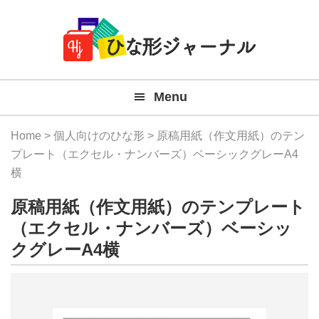
Member
Skip
Skip
Skip
Skip
無
Navigation
to
to
to
to
primary
main
primary
footer
料
navigation
content
sidebar
テ
Menu
ン
プ
Home
>
個人向けのひな形
> 原稿用紙（作文用紙）のテン
レ
プレート（エクセル・ナンバーズ）ベーシックグレーA4
横
ー
原稿用紙（作文用紙）のテンプレート
ト
（エクセル・ナンバーズ）ベーシッ
(Mac
クグレーA4横
Windo
『ひ
な