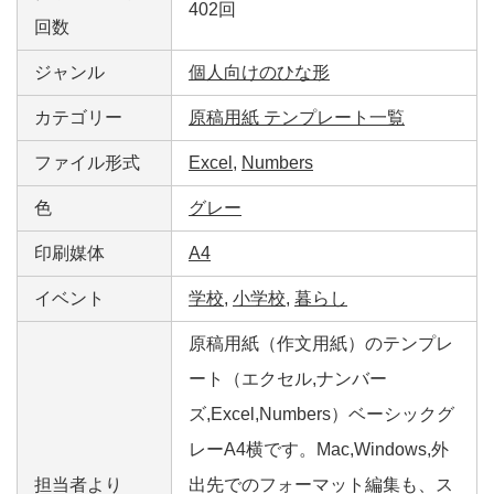
402回
回数
ジャンル
個人向けのひな形
カテゴリー
原稿用紙 テンプレート一覧
ファイル形式
Excel
,
Numbers
色
グレー
印刷媒体
A4
イベント
学校
,
小学校
,
暮らし
原稿用紙（作文用紙）のテンプレ
ート（エクセル,ナンバー
ズ,Excel,Numbers）ベーシックグ
レーA4横です。Mac,Windows,外
担当者より
出先でのフォーマット編集も、ス