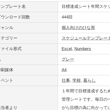
テンプレート名
目標達成シート年間スケ
ダウンロード回数
444回
ジャンル
個人向けのひな形
カテゴリー
スケジュールテンプレー
ファイル形式
Excel
,
Numbers
色
グレー
印刷媒体
A4
イベント
仕事
,
学校
,
暮らし
１年間で目標達成するた
管理シートです。毎日の
担当者より
がら目標の為に向かって