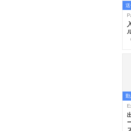
送
P
勤
E