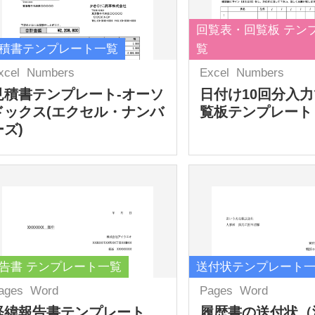
回覧表・回覧板 テン
積書テンプレート一覧
覧
xcel
Numbers
Excel
Numbers
見積書テンプレート-オーソ
日付け10回分入
ドックス(エクセル・ナンバ
覧板テンプレート
ーズ)
告書 テンプレート一覧
送付状テンプレート
ages
Word
Pages
Word
経緯報告書テンプレート
履歴書の送付状（