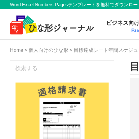
Member
Skip
Skip
Skip
Skip
Word Excel Numbers Pagesテンプレートを無料
Navigation
to
to
to
to
無
primary
main
primary
footer
ビジネス向
navigation
content
sidebar
料
Bu
テ
Home
>
個人向けのひな形
> 目標達成シート年間スケジ
ン
プ
sidebar
検
索
レ
す
ー
る
ト
(Mac・
Windows)
『ひ