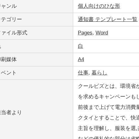
ジャンル
個人向けのひな形
カテゴリー
通知書 テンプレート一覧
ファイル形式
Pages
,
Word
色
白
印刷媒体
A4
イベント
仕事
,
暮らし
クールビズとは、環境省
を求めるキャンペーンも
前後まで上げて電力消費
担当者より
クタイとすることで、快
主旨を理解し、服装を選
などの儀礼的な部分は省