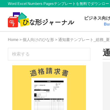
Member
Skip
Skip
Skip
Skip
Word Excel Numbers Pagesテンプレートを無料
Navigation
to
to
to
to
無
primary
main
primary
footer
ビジネス向
navigation
content
sidebar
料
Bu
テ
Home
>
個人向けのひな形
> 通知書テンプレート_総務_
ン
プ
sidebar
検
索
レ
す
ー
る
ト
(Mac・
Windows)
『ひ