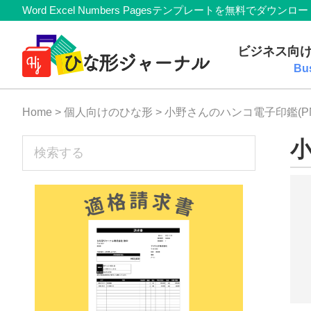
Member
Skip
Skip
Skip
Skip
Word Excel Numbers Pagesテンプレートを無料
Navigation
to
to
to
to
無
primary
main
primary
footer
ビジネス向
navigation
content
sidebar
料
Bu
テ
Home
>
個人向けのひな形
> 小野さんのハンコ電子印鑑(P
ン
プ
sidebar
小
検
索
レ
す
ー
る
ト
(Mac・
Windows)
『ひ