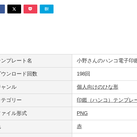
B!
テンプレート名
小野さんのハンコ電子印鑑
ダウンロード回数
198回
ジャンル
個人向けのひな形
カテゴリー
印鑑（ハンコ）テンプレ
ファイル形式
PNG
色
赤