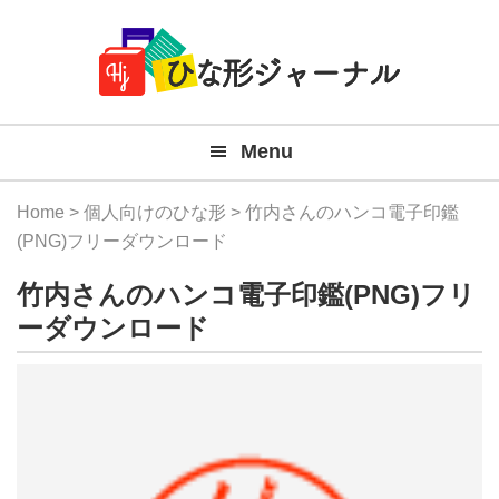
Member
Skip
Skip
Skip
Skip
無
Navigation
to
to
to
to
primary
main
primary
footer
料
navigation
content
sidebar
テ
Menu
ン
プ
Home
>
個人向けのひな形
> 竹内さんのハンコ電子印鑑
レ
(PNG)フリーダウンロード
ー
竹内さんのハンコ電子印鑑(PNG)フリ
ト
ーダウンロード
(Mac
Windo
『ひ
な