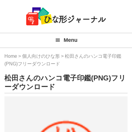
Member
Skip
Skip
Skip
Skip
無
Navigation
to
to
to
to
primary
main
primary
footer
料
navigation
content
sidebar
テ
Menu
ン
プ
Home
>
個人向けのひな形
> 松田さんのハンコ電子印鑑
レ
(PNG)フリーダウンロード
ー
松田さんのハンコ電子印鑑(PNG)フリ
ト
ーダウンロード
(Mac
Windo
『ひ
な