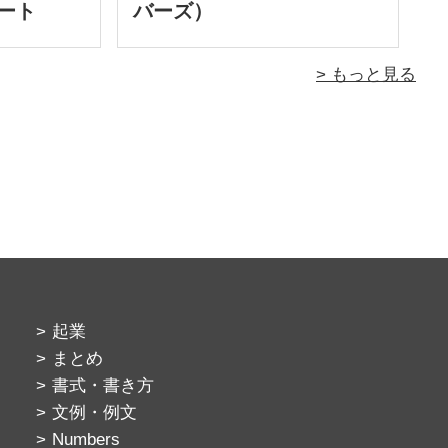
ート
バーズ）
> もっと見る
起業
まとめ
書式・書き方
文例・例文
Numbers