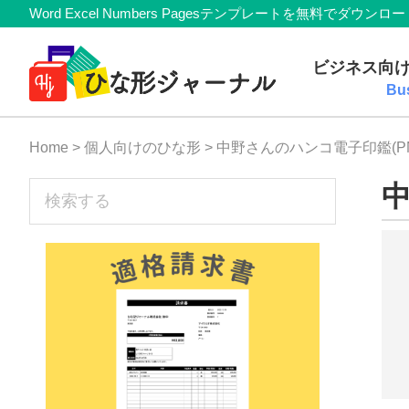
Member
Skip
Skip
Skip
Skip
Word Excel Numbers Pagesテンプレートを無料
Navigation
to
to
to
to
無
primary
main
primary
footer
ビジネス向
navigation
content
sidebar
料
Bu
テ
Home
>
個人向けのひな形
> 中野さんのハンコ電子印鑑(P
ン
プ
sidebar
中
検
索
レ
す
ー
る
ト
(Mac・
Windows)
『ひ