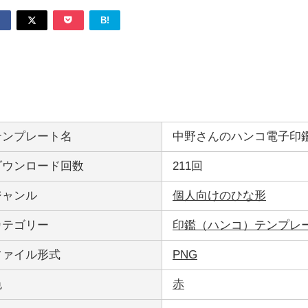
B!
テンプレート名
中野さんのハンコ電子印鑑
ダウンロード回数
211回
ジャンル
個人向けのひな形
カテゴリー
印鑑（ハンコ）テンプレ
ファイル形式
PNG
色
赤