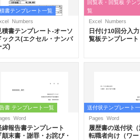
回覧表・回覧板 テン
積書テンプレート一覧
覧
xcel
Numbers
Excel
Numbers
見積書テンプレート-オーソ
日付け10回分入
ドックス(エクセル・ナンバ
覧板テンプレート
ーズ)
告書 テンプレート一覧
送付状テンプレート
ages
Word
Pages
Word
経緯報告書テンプレート
履歴書の送付状（
『顛末書・謝罪・お詫び・
転職者向け（ワー